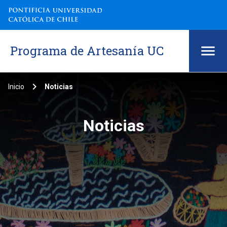
Programa de Artesanía UC
keyboard_arrow_right
Inicio
Noticias
Noticias
Noticias