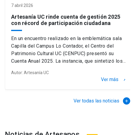
7 abril 2026
Artesanía UC rinde cuenta de gestión 2025
con récord de participación ciudadana
En un encuentro realizado en la emblemática sala
Capilla del Campus Lo Contador, el Centro del
Patrimonio Cultural UC (CENPUC) presentó su
Cuenta Anual 2025. La instancia, que sintetizó los...
Autor:
Artesanía UC
pause_circle_filled
01
02
03
Ver más
keyboard_arrow_right
Ver todas las noticias
add
Noticias de Artesanos