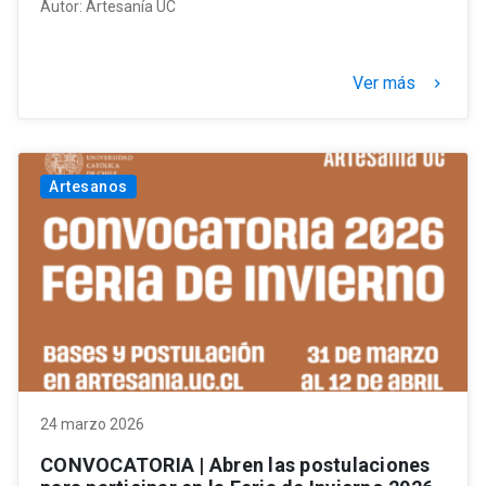
Autor:
Artesanía UC
Ver más
keyboard_arrow_right
Artesanos
24 marzo 2026
CONVOCATORIA | Abren las postulaciones