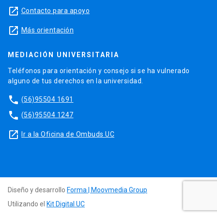
launch
Contacto para apoyo
launch
Más orientación
MEDIACIÓN UNIVERSITARIA
Teléfonos para orientación y consejo si se ha vulnerado
alguno de tus derechos en la universidad.
phone
(56)95504 1691
phone
(56)95504 1247
launch
Ir a la Oficina de Ombuds UC
Diseño y desarrollo
Forma | Moovmedia Group
Utilizando el
Kit Digital UC