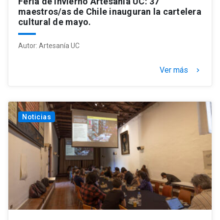
Feria de Invierno Artesanía UC: 37
maestros/as de Chile inauguran la cartelera
cultural de mayo.
Autor:
Artesanía UC
Ver más
keyboard_arrow_right
Noticias