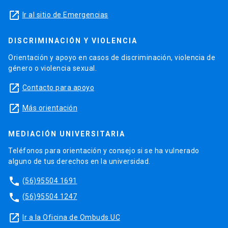
launch
Ir al sitio de Emergencias
DISCRIMINACIÓN Y VIOLENCIA
Orientación y apoyo en casos de discriminación, violencia de
género o violencia sexual.
launch
Contacto para apoyo
launch
Más orientación
MEDIACIÓN UNIVERSITARIA
Teléfonos para orientación y consejo si se ha vulnerado
alguno de tus derechos en la universidad.
phone
(56)95504 1691
phone
(56)95504 1247
launch
Ir a la Oficina de Ombuds UC