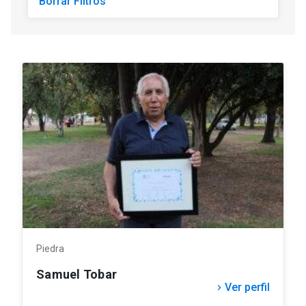
Borrar Filtros
Piedra
Samuel Tobar
Ver perfil
keyboard_arrow_right