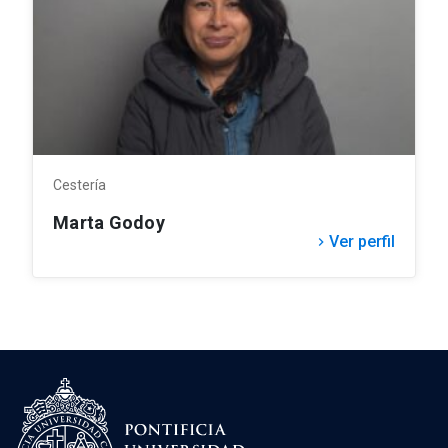
Cestería
Marta Godoy
Ver perfil
keyboard_arrow_right