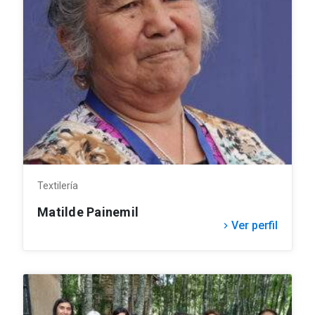
Textilería
Matilde Painemil
Ver perfil
keyboard_arrow_right