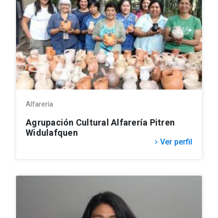
Alfarería
Agrupación Cultural Alfarería Pitren
Widulafquen
Ver perfil
keyboard_arrow_right