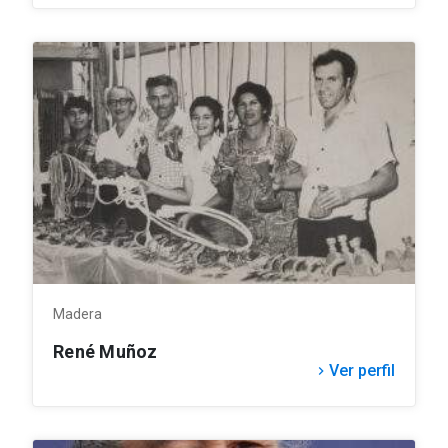
Madera
René Muñoz
Ver perfil
keyboard_arrow_right