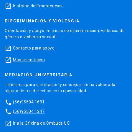
launch
Ir al sitio de Emergencias
DISCRIMINACIÓN Y VIOLENCIA
Orientación y apoyo en casos de discriminación, violencia de
género o violencia sexual.
launch
Contacto para apoyo
launch
Más orientación
MEDIACIÓN UNIVERSITARIA
Teléfonos para orientación y consejo si se ha vulnerado
alguno de tus derechos en la universidad.
phone
(56)95504 1691
phone
(56)95504 1247
launch
Ir a la Oficina de Ombuds UC