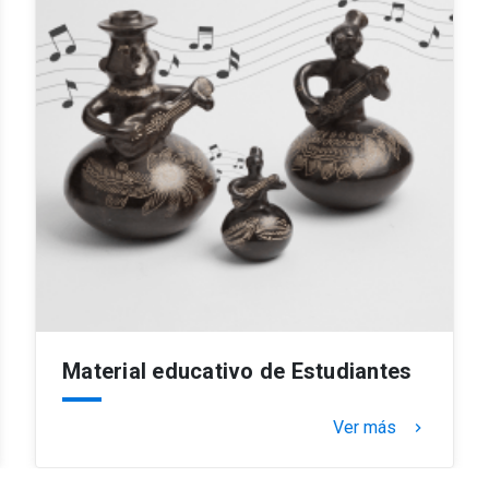
Material educativo de Estudiantes
Ver más
keyboard_arrow_right