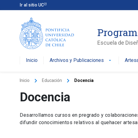
Ir al sitio UC
Program
Escuela de Dise
Inicio
Archivos y Publicaciones
Artes
arrow_drop_down
keyboard_arrow_right
keyboard_arrow_right
Inicio
Educación
Docencia
Docencia
Desarrollamos cursos en pregrado y colaboracione
difundir conocimientos relativos al quehacer artesa