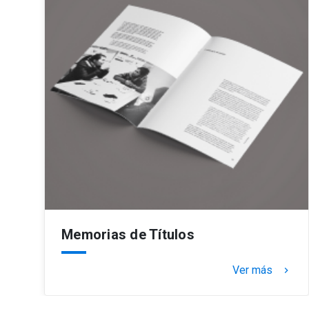
Memorias de Títulos
Ver más
keyboard_arrow_right