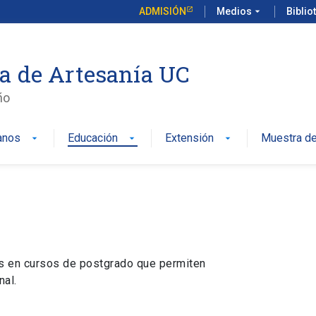
ADMISIÓN
Medios
arrow_drop_down
Biblio
a de Artesanía UC
ño
anos
Educación
Extensión
Muestra de
arrow_drop_down
arrow_drop_down
arrow_drop_down
s en cursos de postgrado que permiten
nal.