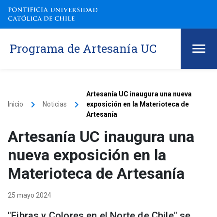
Programa de Artesanía UC
Artesanía UC inaugura una nueva
keyboard_arrow_right
keyboard_arrow_right
Inicio
Noticias
exposición en la Materioteca de
Artesanía
Artesanía UC inaugura una
nueva exposición en la
Materioteca de Artesanía
25 mayo 2024
"Fibras y Colores en el Norte de Chile" se