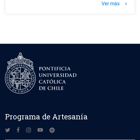
Ver más
keyboard_arrow_right
Programa de Artesanía