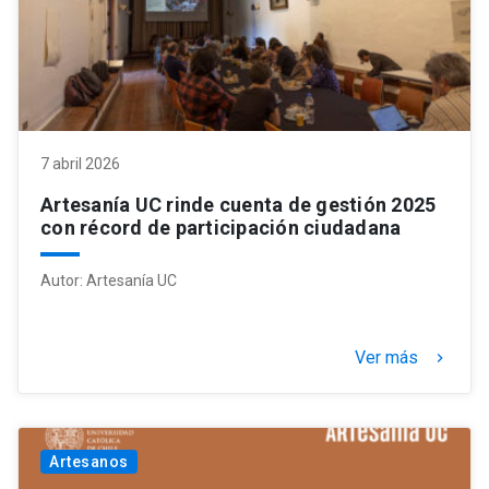
7 abril 2026
Artesanía UC rinde cuenta de gestión 2025
con récord de participación ciudadana
Autor:
Artesanía UC
Ver más
keyboard_arrow_right
Artesanos