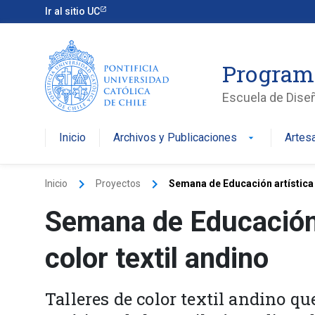
Ir al sitio UC
Program
Escuela de Dise
Inicio
Archivos y Publicaciones
Artes
arrow_drop_down
keyboard_arrow_right
keyboard_arrow_right
Inicio
Proyectos
Semana de Educación artística 2
Semana de Educación 
color textil andino
Talleres de color textil andino q