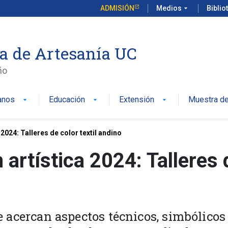
ADMISIÓN
Medios
arrow_drop_down
Biblio
a de Artesanía UC
ño
anos
Educación
Extensión
Muestra de
arrow_drop_down
arrow_drop_down
arrow_drop_down
024: Talleres de color textil andino
artística 2024: Talleres 
ue acercan aspectos técnicos, simbólicos