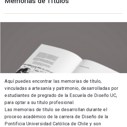
Memorias de Títulos
Región Araucanía
CHILE
Oficio
Cestería
Descripción
Libro de “Mi laboratorio de Artesanía, kit Mapuche
Lafkenche” permite descubrir a niños, niñas y sus
familias la ciencia y tecnología que hay detrás de
una pilwa, artefacto artesanal creado por
artesanas Mapuche Lafkenche, que sirvió para
Aquí puedes encontrar las memorias de título,
recoger mariscos y hoy se usa como bolsa
vinculadas a artesanía y patrimonio, desarrolladas por
reutilizable.
estudiantes de pregrado de la Escuela de Diseño UC,
para optar a su título profesional.
Las memorias de título se desarrollan durante el
proceso académico de la carrera de Diseño de la
Pontificia Universidad Católica de Chile y son