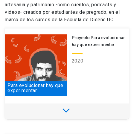
artesanía y patrimonio -como cuentos, podcasts y
generando distintas publicaciones de estudios y
videos- creados por estudiantes de pregrado, en el
técnicas textiles. Participa en proyectos y
marco de los cursos de la Escuela de Diseño UC.
experiencias de difusión con comunidades de
tejedoras en Chile y Perú. Pertenece al Comité
Nacional de Conservación Textil. Autora junto a
Proyecto Para evolucionar
Paulina Brugnoli de Manuales de Técnicas
hay que experimentar
Textiles Andinas.
2020
Para evolucionar hay que
experimentar
expand_more
Artesanos