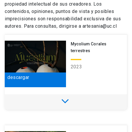
propiedad intelectual de sus creadores. Los
contenidos, opiniones, puntos de vista y posibles
imprecisiones son responsabilidad exclusiva de sus
autores. Para consultas, dirigirse a artesania@uc.cl
Mycolium Corales
terrestres
2023
descargar
expand_more
Estudiante
Javiera Ferrari Cortés