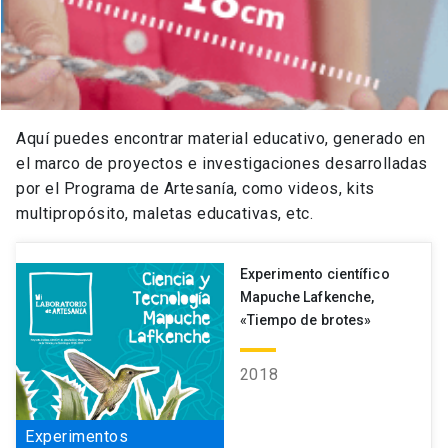
Región/Pais
Región Metropolitana
CHILE
Oficio
Aquí puedes encontrar material educativo, generado en
Metal
el marco de proyectos e investigaciones desarrolladas
Descripción
por el Programa de Artesanía, como videos, kits
multipropósito, maletas educativas, etc.
Podcast que busca poner en valor piezas de
artesanía en Chile como manifestaciones del
Experimento científico
Patrimonio Cultural Material, generando una pieza
Mapuche Lafkenche,
digital para la difusión de la artesanía y sus
«Tiempo de brotes»
cultores en la página de Artesanía UC.
2018
Experimentos