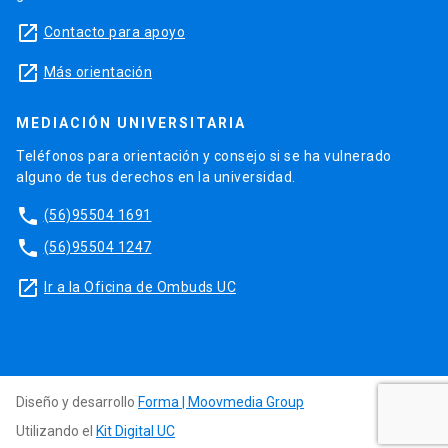
launch
Contacto para apoyo
launch
Más orientación
MEDIACIÓN UNIVERSITARIA
Teléfonos para orientación y consejo si se ha vulnerado
alguno de tus derechos en la universidad.
phone
(56)95504 1691
phone
(56)95504 1247
launch
Ir a la Oficina de Ombuds UC
Diseño y desarrollo
Forma | Moovmedia Group
Utilizando el
Kit Digital UC