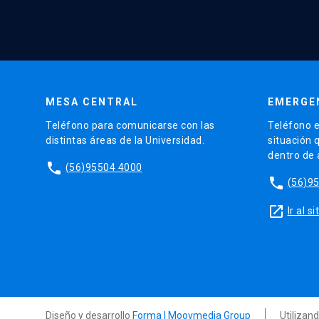
MESA CENTRAL
EMERGE
Teléfono para comunicarse con las
Teléfono e
distintas áreas de la Universidad.
situación 
dentro de
phone
(56)95504 4000
phone
(56)9
launch
Ir al 
Diseño y desarrollo
Forma | Moovmedia Group
Utilizan