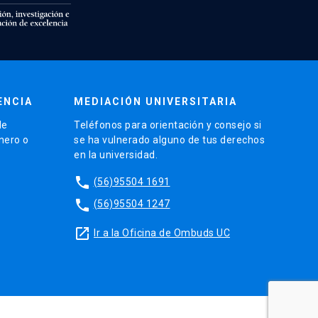
ENCIA
MEDIACIÓN UNIVERSITARIA
de
Teléfonos para orientación y consejo si
énero o
se ha vulnerado alguno de tus derechos
en la universidad.
phone
(56)95504 1691
phone
(56)95504 1247
launch
Ir a la Oficina de Ombuds UC