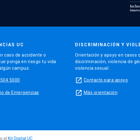
NCIAS UC
DISCRIMINACIÓN Y VIOL
n caso de accidente o
Orientación y apoyo en casos 
que ponga en riesgo tu vida
discriminación, violencia de g
 algún campus.
violencia sexual.
launch
5504 5000
Contacto para apoyo
launch
sitio de Emergencias
Más orientación
do el
Kit Digital UC