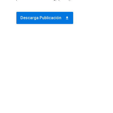
Descarga Publicación
download