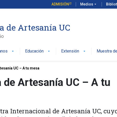
ADMISIÓN
Medios
arrow_drop_down
Biblio
a de Artesanía UC
ño
anos
Educación
Extensión
Muestra de
arrow_drop_down
arrow_drop_down
arrow_drop_down
tesanía UC – A tu mesa
 de Artesanía UC – A tu
stra Internacional de Artesanía UC, cuy