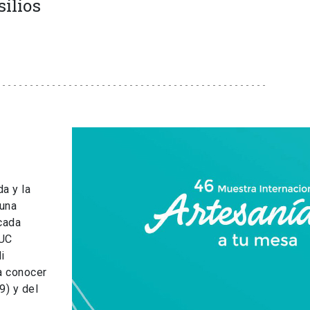
silios
a y la
 una
 cada
 UC
i
 a conocer
9) y del