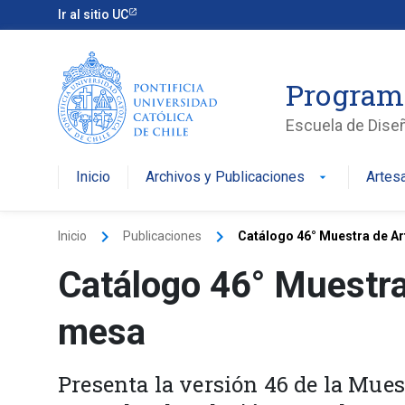
Ir al sitio UC
Program
Escuela de Dise
Inicio
Archivos y Publicaciones
Artes
arrow_drop_down
keyboard_arrow_right
keyboard_arrow_right
Inicio
Publicaciones
Catálogo 46° Muestra de Ar
Catálogo 46° Muestra
mesa
Presenta la versión 46 de la Mue