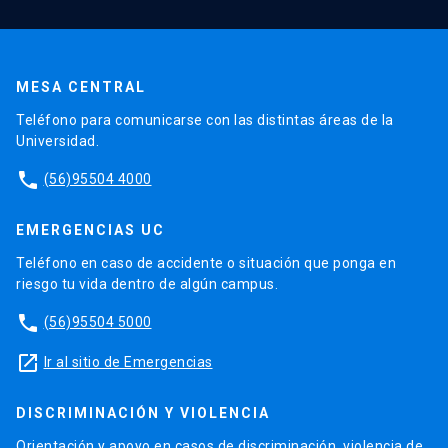
MESA CENTRAL
Teléfono para comunicarse con las distintas áreas de la
Universidad.
phone
(56)95504 4000
EMERGENCIAS UC
Teléfono en caso de accidente o situación que ponga en
riesgo tu vida dentro de algún campus.
phone
(56)95504 5000
launch
Ir al sitio de Emergencias
DISCRIMINACIÓN Y VIOLENCIA
Orientación y apoyo en casos de discriminación, violencia de