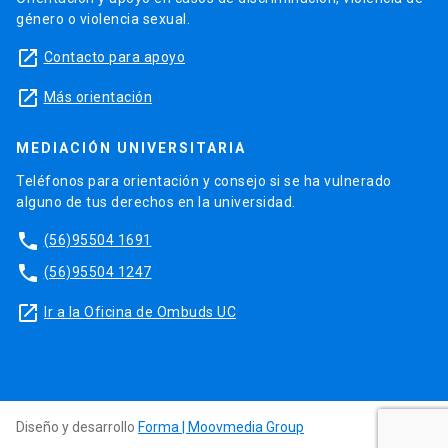
género o violencia sexual.
launch
Contacto para apoyo
launch
Más orientación
MEDIACIÓN UNIVERSITARIA
Teléfonos para orientación y consejo si se ha vulnerado
alguno de tus derechos en la universidad.
phone
(56)95504 1691
phone
(56)95504 1247
launch
Ir a la Oficina de Ombuds UC
Diseño y desarrollo
Forma | Moovmedia Group