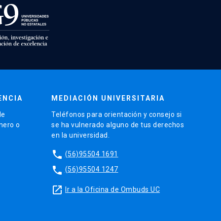
ENCIA
MEDIACIÓN UNIVERSITARIA
de
Teléfonos para orientación y consejo si
énero o
se ha vulnerado alguno de tus derechos
en la universidad.
phone
(56)95504 1691
phone
(56)95504 1247
launch
Ir a la Oficina de Ombuds UC