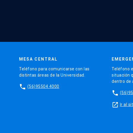
MESA CENTRAL
EMERGE
Teléfono para comunicarse con las
Teléfono e
distintas áreas de la Universidad.
situación 
dentro de
phone
(56)95504 4000
phone
(56)9
launch
Ir al 