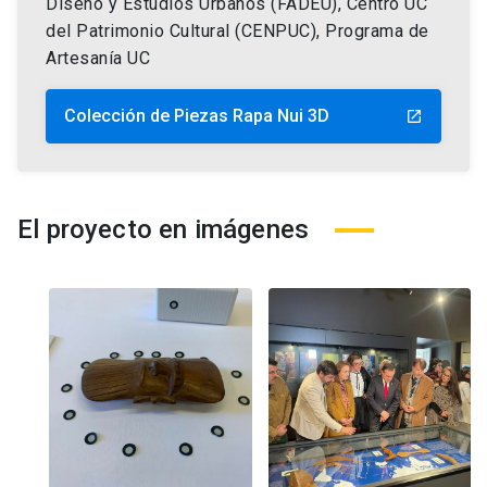
Diseño y Estudios Urbanos (FADEU), Centro UC
del Patrimonio Cultural (CENPUC), Programa de
Artesanía UC
Colección de Piezas Rapa Nui 3D
launch
El proyecto en imágenes