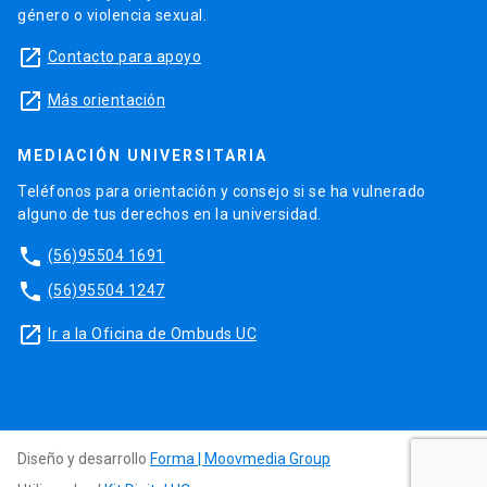
género o violencia sexual.
launch
Contacto para apoyo
launch
Más orientación
MEDIACIÓN UNIVERSITARIA
Teléfonos para orientación y consejo si se ha vulnerado
alguno de tus derechos en la universidad.
phone
(56)95504 1691
phone
(56)95504 1247
launch
Ir a la Oficina de Ombuds UC
Diseño y desarrollo
Forma | Moovmedia Group