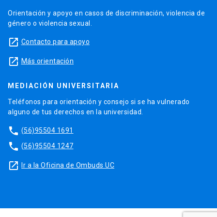
Orientación y apoyo en casos de discriminación, violencia de
género o violencia sexual.
launch
Contacto para apoyo
launch
Más orientación
MEDIACIÓN UNIVERSITARIA
Teléfonos para orientación y consejo si se ha vulnerado
alguno de tus derechos en la universidad.
phone
(56)95504 1691
phone
(56)95504 1247
launch
Ir a la Oficina de Ombuds UC